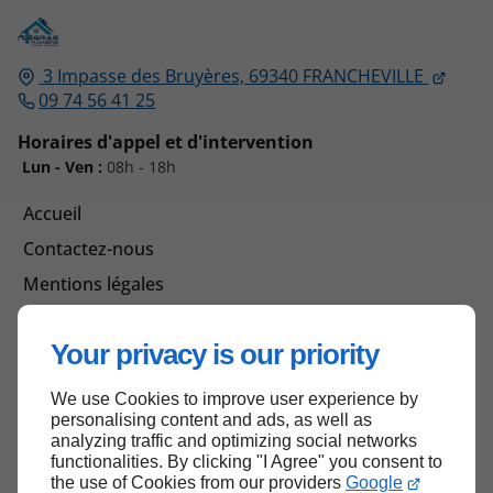
3 Impasse des Bruyères,
69340
FRANCHEVILLE
09 74 56 41 25
Horaires d'appel et d'intervention
Lun - Ven :
08h - 18h
Accueil
Contactez-nous
Mentions légales
Plan du site
Your privacy is our priority
We use Cookies to improve user experience by
Haut de page
personalising content and ads, as well as
analyzing traffic and optimizing social networks
functionalities. By clicking "I Agree" you consent to
the use of Cookies from our providers
Google